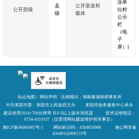
业单
县
公开渠道和
公开层级
位村
级
载体
公示
栏
（电
子
屏）]
站点地图
|
网站声明
法律顾问：湖南秦湘律师事务所
中共耒阳市委、耒阳市人民政府主办 耒阳市政务服务中心承办
建议使用1024×768分辨率 IE6.0以上版本浏览器 技术运维电话：
0734-4319337（仅受理网站建设维护相关事宜）
湘ICP备06006485号-1
网站标识码：4304810006
湘公网安备
43048102000133号