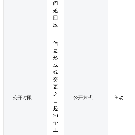
问
题
回
应
信
息
形
成
或
变
更
之
公开时限
公开方式
主动
日
起
20
个
工