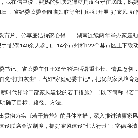
信，我在信里说，妈妈的切肤之痛就是没有守住底线，妈
月31日，省纪委监委会同省妇联等部门组织开展“好家风·
教育片、分享廉洁持家心得……湖南连续两年举办家庭
手”配偶140余人参加。14个市州和122个县市区上下
委书记、省监委主任王双全的讲话语重心长、情真意切，
觉“打扫灰尘”，当好“家庭纪委书记”，把优良家风培育
加强新时代领导干部家风建设的若干措施》（以下简称《若
设明确了目标、路径、方法。
出贯彻落实《若干措施》的具体举措，深入推进清廉家
风建设联席会议制度，抓好家风建设“七大行动”；常德将