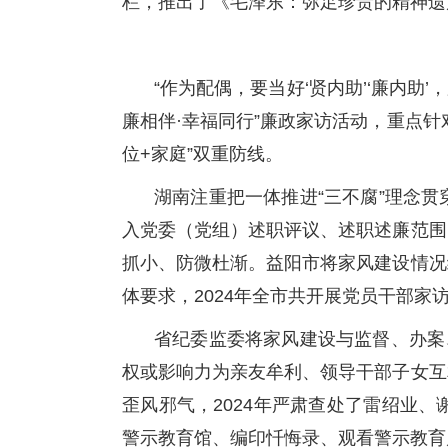
栏，推出了《毛泽东：弥足珍贵的精神遗
“作为配偶，要当好‘贤内助’‘廉内助
廉相伴·幸福同行”廉政家访活动，重点
位+家庭”双重防线。
湖南注重把一体推进“三不腐”理念
入党委（党组）述职评议、述职述廉范围
抓小、防微杜渐。益阳市将家风建设情况纳
体要求，2024年全市共开展党员干部家访
省纪委监委将家风建设与监督、办案
权或影响力为亲友牟利、领导干部子女互
歪风邪气，2024年严肃查处了雷绍业
警示教育馆、编印忏悔录、观看警示教育