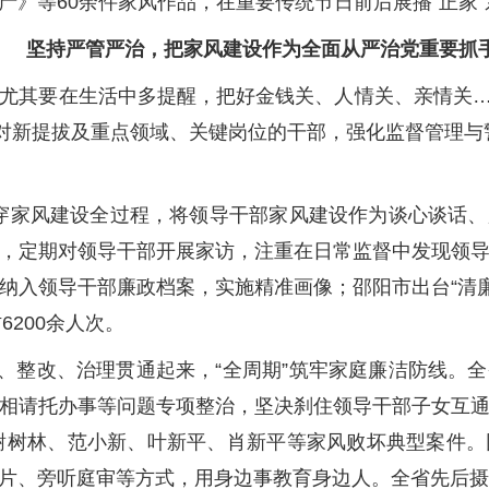
产》等60余件家风作品，在重要传统节日前后展播“正家
坚持严管严治，把家风建设作为全面从严治党重要抓
’，尤其要在生活中多提醒，把好金钱关、人情关、亲情关…
针对新提拔及重点领域、关键岗位的干部，强化监督管理与
贯穿家风建设全过程，将领导干部家风建设作为谈心谈话
，定期对领导干部开展家访，注重在日常监督中发现领
入领导干部廉政档案，实施精准画像；邵阳市出台“清廉家
6200余人次。
、整改、治理贯通起来，“全周期”筑牢家庭廉洁防线。
相请托办事等问题专项整治，坚决刹住领导干部子女互
、谢树林、范小新、叶新平、肖新平等家风败坏典型案件
片、旁听庭审等方式，用身边事教育身边人。全省先后摄