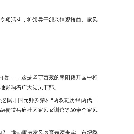
改专项活动，将领导干部亲情观扭曲、家风
的话……”这是坚守西藏的耒阳籍开国中将
地影响着广大党员干部。
挖掘开国元帅罗荣桓“两双鞋历经两代三
融街道岳庙社区家风家训馆等30余个家风
过程，推动廉洁家风教育走深走实。市纪委