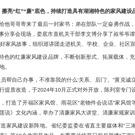
擦亮“红”“廉”底色，持续打造具有湖湘特色的家风建设
前线给他哥哥寄来了最后一封家书：弟在部队一定奋勇作战
家风故事分享会现场，娄底市直机关干部李文博分享了叔爷
个好家风故事，组织巡讲团走进机关、学校、企业、社区宣
特色的红廉家风建设品牌，不断创新形式、拓展载体，
地。
员帮自己办事，不准靠我的什么‘关系、后门’。”黄克诚
提质改造，于2024年10月正式对外开放，陈列室专门设
，打造了开福区家风馆、雨花区“老物件会说话”家风馆
《爱莲说》文化内涵，举办了清廉家风大讲堂、清廉家规家
造家风建设新阵地。省纪委监委在省直主要媒体和“三湘风