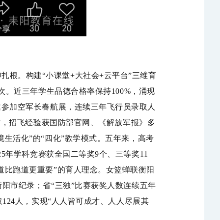
仰扎根。
构建
“
小课堂
+
大社会
+
云平台
”
三维育
次。近三年学生品德合格率保持
100%
，涌现
邀参加空军长春航展，连续三年飞行员录取人
”
，
招飞经验获国防部官网、《解放军报》多
境生活化
”
的
“
四化
”
教学模式。五年来，高考
25
年学科竞赛获全国二等奖
9
个、三等奖
11
道比跑道更重要
”
的育人理念。女篮蝉联衡阳
衡阳市纪录；省
“
三独
”
比赛获奖人数连续五年
取
124
人
，实现
“
人人皆可成才、人人尽展其