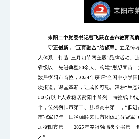
耒阳二中党委书记曹飞跃在全
市教育高
守正创新，
“
五育融合
”
结硕果。
立足铸
人体系，打造
“
三月四节两主题
”
品牌活动。
省级以上先进典型
60
余人。构建
“
思想固苗、
数居衡阳市首位，
2024
年获评
“
全国中小学国
次报道。
课堂革新，让成长可见。
深耕
“
生态
600
分以上人数稳居衡阳市前列，特控线上线
个，位列衡阳市第三、县域高中第一，
“
低进
市冠军
17
年，
田径蝉联耒阳市团体总分
冠军
1
居衡阳市第一，
2025
年夺得独唱类全省第一
才
”
。