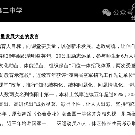
质量发展大会的发言
魂育人目标，向课堂要质量，以创新求发展。
思政铸魂，让信
连续
26
年组织清明祭英烈、
20
公里励志远足，参与师生超
6
万人
文化助苗、体能强苗、组织保苗
”
四位一体招飞体系，两次受
防教育示范校
”
，连续五年获评
“
湖南省空军招飞工作先进单位
课堂
”
改革，推行
“
知识结构化、结构问题化、问题情境化、情
人数两次名列衡阳市第一，本科上线率连续五年超过
85%
；
20
高出、高进优出
”
成效显著。
彰显个性，让人人出彩。
坚持
“
赛
6
年，
原创舞蹈《心若葵花》获全国一等奖并亮相央视，刷新
名。
近三年培养国家一、二级运动员
76
人，体艺特长生高考录