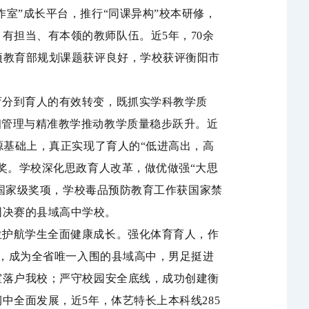
工作室”成长平台，推行“同课异构”校本研修，
有担当、有本领的教师队伍。近5
年，
70余
项
教育部规划课题获评良好，学校获评衡阳市
育分
到
育人
的有效转变
，
既抓实学科教学质
细管理与精准教学推动教学质量
稳步
跃升。
近
源基础上，真正实现了育人的“低进高出，高
奖。
学校
深化思政育人改革，
做优做强
“
大思
国家
级奖项，学校
毒品预防教育
工作获国家禁
围决赛的县域高中学校。
位护航学生全面健康成长。强化体育育人，
作
，成为全省唯一入围的县域高中
，
男足挺进
室落户我校
；严守校园安全底线，
成功创建衡
润中全面发展
，
近5年，体艺特长上本科线
285