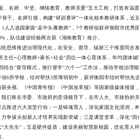
蓝、名师、中坚、继续教育、教师关爱
”
五大工程，打造有温
学骨干。
名师引领，
构建
“
研训赛评
”
一体化校本教研体系，近
，
1
人入选国家级
“
县中头雁教师
”
，
7
个教研组获评衡阳市优秀
3%
，队伍建设经验两次获《湖南教育》推介。
系统思维推进治理现代化，在安全、督导、辐射三个维度同步
班主任
+
心理教师
+
家长
+
社会
”
四位一体心育体系，年均团体辅
四结合
”
督导模式，推行督学
“
六个一
”
工作法，推动学校治理
带动
6
所学校，结对帮扶
3
所薄弱初中，获评衡阳市结对帮扶先
频获央视、《中国青年报》《中国改革报》等国家级媒体报道
，我们将在市委、市政府的坚强领导下，在市人大、市政协的
重点推进六大攻坚行动：
一是铸魂育人，
深化家国文化浸润，
，力争拔尖创新人才培养实现新突破；
三是课堂变革，
深化
“
四
代
“
大先生
”
；
五是硬件提质，
建设美丽智慧新校园，优化育人
园。