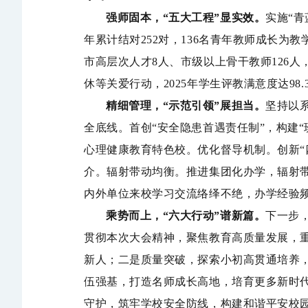
强师固本，
“
五大工程
”
显实效。
实施
“
青
年累计结对
252
对，
136
名青年教师成长为教
市高层次人才
8
人、市级以上骨干教师
126
人
休等关爱行动，
2025
年学生评教满意度达
98.
精细管理，
“
示范引领
”
展担当。
坚持以
全底线。
首创
“
安全隐患首遇责任制
”
，构建
“
心理健康教育特色校。
优化督导机制。
创新
“
介。
辐射带动均衡。
推进集团化办学，辐射
内外单位来校学习交流络绎不绝
，办学经验
乘势而上，
“
六大行动
”
谱新篇。
下一步
贯彻本次大会精神，聚焦教育高质量发展，
新人；
二是质量突破，
探索小初高贯通培养
伍强基，
打造名师成长高地，培育更多新时
守护，
筑牢学校安全防线，构建和谐平安校