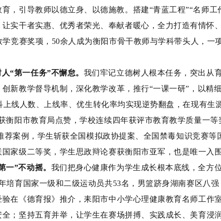
教育，引导教师以德立身、以德施教。搭建
“青蓝工程”“名师
，让实干者实惠、优秀者荣光、奉献者暖心，全力打造有情怀、
教学竞赛奖项，50余人成为衡阳市骨干
教师
与学科带头人，
一
树人
“第一任务”不懈怠。
我们
牢记
立德树人根本任务，
突出从
，创新教学督导
机制
，
深化教学改革
，推行
“一课一研”，以精
考本科上线人数、上线率、优生转化率均实现逆势翻盘，在现有生
获衡阳市教育局点赞，学校
连续四年
获评
市教育教学质量一等
推荐案例，学生斩获全国模拟政协
提案
、全国禁毒
知识
竞赛等
联国家级二等奖，学生思政辩论赛获衡阳市亚军，也是唯一入
第一”不动摇。
我们把身心健康作为学生成长
根本
底线，全方
年培育国家一级
和
二级运动员
共
5
3
名，男篮跻身湖南赛区八强
经验
在《德育报》
推
介，耒阳市中小学心理健康教育名师工作
安全
；
坚持五育并举，让学生在赛场拼搏、实践成长、美育浸