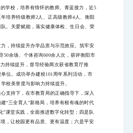
度的学校，培养有情怀的教师。
青蓝接力，
近
5
五年培养特级教师
2
人、正高级教师
4
人、衡阳
团队。
关爱赋能，
落实健康体检、生日会、荣
发力，持续提升办学品质与示范效应。
筑牢安
导
50
余场、个体咨询
600
余人次，获评衡阳市
能力持续提升，督导经验两次获省教育厅推
进单位。
成功举办建校
101
周年系列活动，
市
，学校
美誉度与影响力持续提升。
关心支持下，在市教育局的正确指导下，深入
构建
“
三全育人
”
新格局，培养有根有魂的时代
化
”
课堂实践，全面推进数字化转型；
四是队
环境，让校园更有品质、更有温度；
六是平安