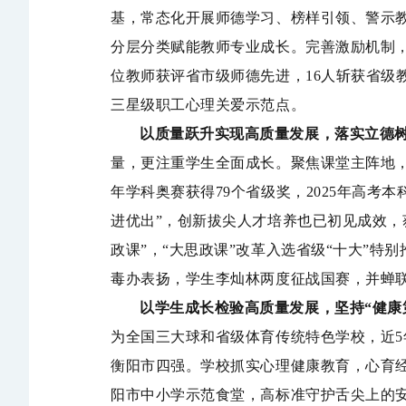
基，常态化开展师德学习、榜样引领、警示
分层分类赋能教师专业成长。完善激励机制
位教师获评省市级师德先进，16人斩获省级
三星级
职工心理关爱示范点。
以质量跃升实现高质量发展，落实立德
量，更注重学生全面成长。
聚焦课堂主阵地
年学科奥赛获得
79个省级奖，2025年高
进优出”，创新拔尖人才培养也已初见成效，
政
课
”
，
“大思政课”改革入选省级
“
十大
”
特别
毒
办表扬
，
学生李灿林两度征战国赛，并蝉
以学生成长检验高质量发展，坚持
“健康
为
全国
三大
球
和省级体育传统
特色学校，
近5
衡阳市四强
。
学校
抓实心理健康教育，心育
阳市中小学
示范食堂
，
高标准
守护舌尖
上的