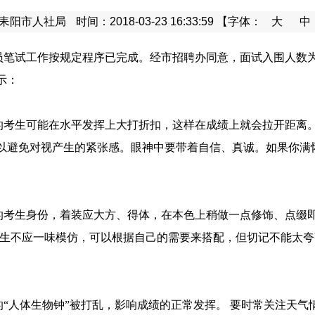
耒阳市人社局
时间：2018-03-23 16:33:59
【字体：
大
中
人员笔试工作按规定程序已完成。经市招聘办同意，面试入围人数为
示：
的
考生
可能在水平发挥上大打折扣，这样在成绩上就会拉开距离
以避免对视
产生的紧张感
。眼神中要带着自信、真诚。如果你满
的
考生
身份，着装应大方、得体
，
在本色上稍做一点修饰、点缀
考生不应一味模仿，可以根据自己的需要来搭配，
但切记不能太夸
的
“人体生物钟”被打乱，影响成绩的正常发挥。 要时常关注天