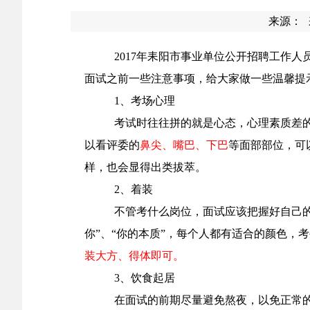
来源：
2017年耒阳市事业单位公开招聘工作
面试之前一些注意事项，给大家做一些温馨提
1、考场心理
考试时往往拼的就是心态，心理素质差
以看评委的
鼻尖、嘴巴、下巴
等面部部位，可
样，也会显得出类拔萃。
2、着装
不管考什么
岗位
，面试应该把握好自己
你”、“你的本质”，每个人都有适合的颜色，
装大方、得体即可。
3、饮食起居
在面试的前期尽量
避免熬夜
，以免正常