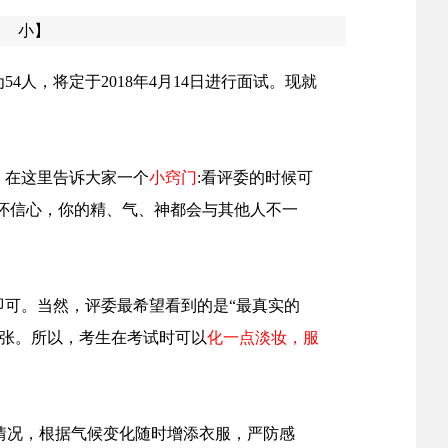
小】
54人，
将
定于
2018年4月14日进行面试。现就
。
在这里告诉大家一个
小窍门
:
看评委的时候可
怀信心，你的精、气、神都会与其他人不一
即可。
当然，评委最希望看到的是
“最真实的
张
。所以，考生在考试时可以
化一点淡妆，服
气情况，根据气候变化随时增添衣服，严防感