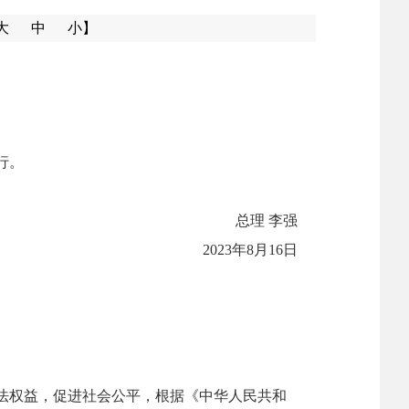
大
中
小】
行。
总理
李强
2023
年
8
月
16
日
法权益，促进社会公平，根据《中华人民共和