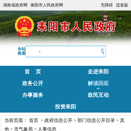
湖南省政府网
衡阳市人民政府网
无障碍
适老版
全站
检索
首 页
走进耒阳
政务公开
解读回应
办事服务
政民互动
投资耒阳
当前页面：
首页
>
政府信息公开
>
部门信息公开目录
>
其
他
>
市气象局
>
人事信息