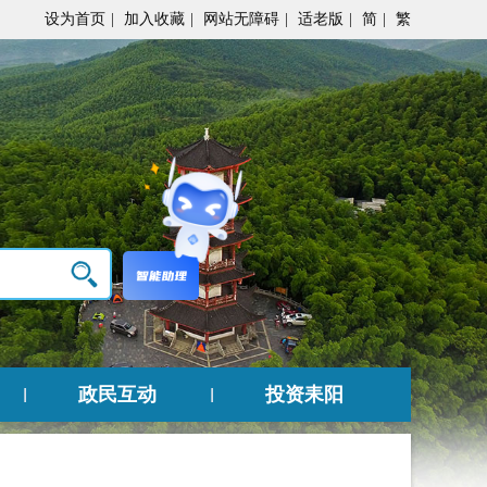
设为首页
|
加入收藏
|
网站无障碍
|
适老版
|
简
|
繁
政民互动
投资耒阳