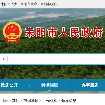
耒阳市人大
耒阳市政府
耒阳市政协
政务公开
解读回应
办事服务
开目录
>
其他
>
市烟草局
>
工作机构
>
领导信息