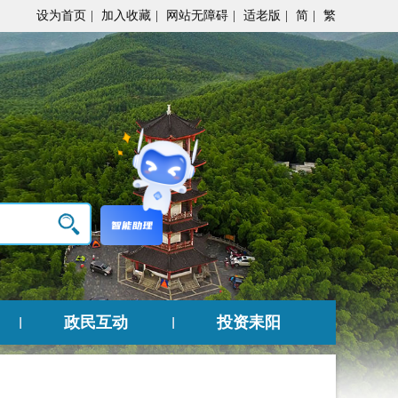
设为首页
|
加入收藏
|
网站无障碍
|
适老版
|
简
|
繁
政民互动
投资耒阳