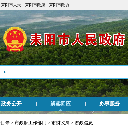
耒阳市人大
耒阳市政府
耒阳市政协
政务公开
解读回应
办事服务
开目录
>
市政府工作部门
>
市财政局
>
财政信息