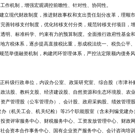
备工作机制，增强宏观调控前瞻性、针对性、协同性。
建立现代财政制度，推进财政事权和支出责任划分改革，理顺
。完善转移支付制度，优化转移支付分类，规范转移支付项目，
范透明、标准科学、约束有力的预算制度。全面推行政府性基金
全地方税体系，逐步提高直接税比重，形成税法统一、税负公平
规范举债融资机制，构建闭环管理体系，严控法定限额内债务
正科级行政单位，内设办公室、政策研究室、综合股（市津补
、政法股、教科文股、经济建设股、自然资源和生态环境股、农
、资产管理股（公车管理办）、会计股、政府采购股、绩效管理
办（机关工会、机关纪检）等25个职能股室（含未列编党建办
政投资评审服务中心、财税服务中心、工资发放管理中心、财政
社会资本合作事务中心、国有企业资产服务中心、会计咨询培训