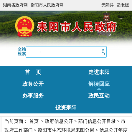
湖南省政府网
衡阳市人民政府网
无障碍
适老版
全站
检索
首 页
走进耒阳
政务公开
解读回应
办事服务
政民互动
投资耒阳
当前页面：
首页
>
政府信息公开
>
部门信息公开目录
>
市
政府工作部门
>
衡阳市生态环境局耒阳分局
>
信息公开年度