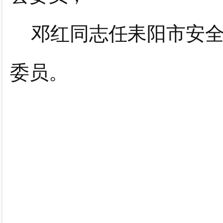
邓红同志任耒阳市安
委员。