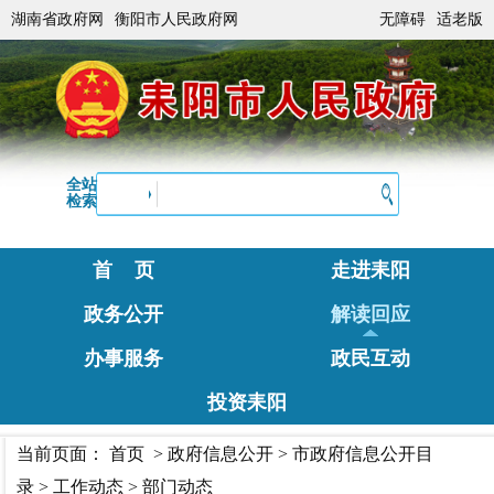
湖南省政府网
衡阳市人民政府网
无障碍
适老版
全站
检索
首 页
走进耒阳
政务公开
解读回应
办事服务
政民互动
投资耒阳
当前页面：
首页
>
政府信息公开
>
市政府信息公开目
录
>
工作动态
>
部门动态