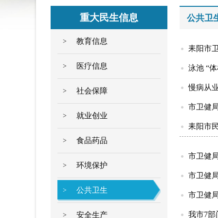
重大民生信息
公共卫
教育信息
>
耒阳市
医疗信息
>
泳池 “
慢病从业
社会保障
>
市卫健局
就业创业
>
耒阳市
食品药品
>
市卫健
环境保护
>
市卫健
公共卫生
>
市卫健
我市7
安全生产
>