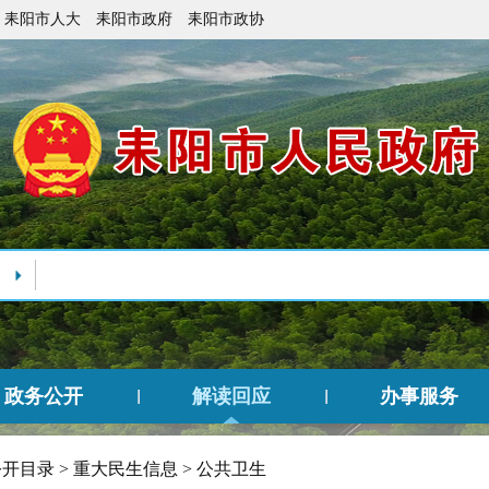
耒阳市人大
耒阳市政府
耒阳市政协
政务公开
解读回应
办事服务
公开目录
>
重大民生信息
>
公共卫生