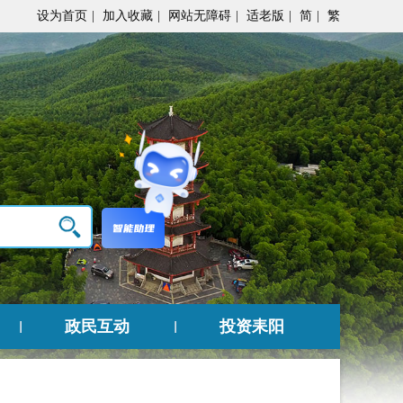
设为首页
|
加入收藏
|
网站无障碍
|
适老版
|
简
|
繁
政民互动
投资耒阳