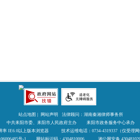
站点地图
|
网站声明
法律顾问：湖南秦湘律师事务所
中共耒阳市委、耒阳市人民政府主办 耒阳市政务服务中心承办
8分辨率 IE6.0以上版本浏览器 技术运维电话：0734-4319337（仅
06006485号-1
网站标识码：4304810006
湘公网安备 430481020