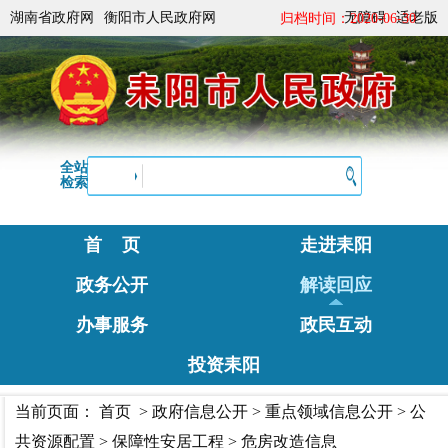
湖南省政府网
衡阳市人民政府网
无障碍
适老版
归档时间：2020-06-30
全站
检索
首 页
走进耒阳
政务公开
解读回应
办事服务
政民互动
投资耒阳
当前页面：
首页
>
政府信息公开
>
重点领域信息公开
>
公
共资源配置
>
保障性安居工程
>
危房改造信息