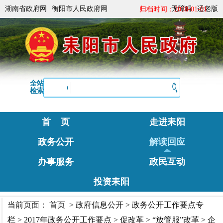
湖南省政府网
衡阳市人民政府网
无障碍
适老版
归档时间：2018-01-01
全站
检索
首 页
走进耒阳
政务公开
解读回应
办事服务
政民互动
投资耒阳
当前页面：
首页
>
政府信息公开
>
政务公开工作要点专
栏
>
2017年政务公开工作要点
>
促改革
>
“放管服”改革
>
企