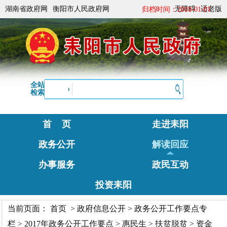
湖南省政府网
衡阳市人民政府网
无障碍
适老版
归档时间：2018-01-01
全站
检索
首 页
走进耒阳
政务公开
解读回应
办事服务
政民互动
投资耒阳
当前页面：
首页
>
政府信息公开
>
政务公开工作要点专
栏
>
2017年政务公开工作要点
>
惠民生
>
扶贫脱贫
>
资金