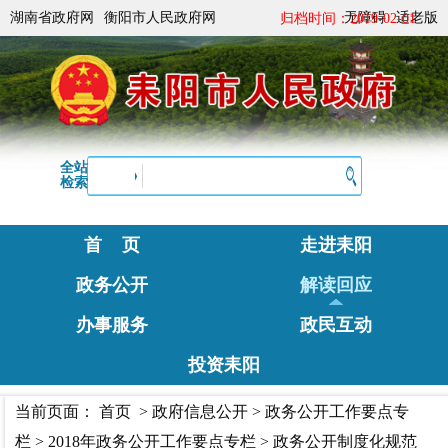
湖南省政府网
衡阳市人民政府网
无障碍
适老版
归档时间：2019-02-01
全站
检索
首 页
走进耒阳
政务公开
解读回应
办事服务
政民互动
投资耒阳
当前页面：
首页
>
政府信息公开
>
政务公开工作要点专
栏
>
2018年政务公开工作要点专栏
>
政务公开制度化规范