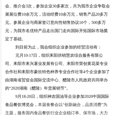
会、推介会
3次，参加企业30多家次，共为我市企业争取会
展展位费10
余
万元，活动经费
10余万元，销售产品
2
0多万
元。参展企业与商家签订意向性销售协议1
0
个，
500多万
元，为我市名优特产品走出国门走向国际开拓国际市场奠
定了基础。
到目前为止，我会组织企业参加的经贸活动有：
元
月
10-17日
，
组织
耒阳供销慧农综合服务有限公
司、
耒阳市耒兴薯业发展有公司、
耒阳市荣创黄花菜专业
合作社和
耒阳市豪欣特色种养专业合作社
等
4个企业参加了
由湖南省贸促会国际交流中心、醴陵市人民政府共
同举办
的
“2020湖南（醴陵）年货展销节”
。
9
月
18-20日，组织神农国油等企业参加2020中国国际
食品餐饮博览会，
本届食餐会以
“创新融合，品质消费”为
主题，服务国内食品餐饮行业企业稳订单、保市场，大力