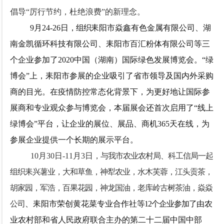
倡导“厉行节约，杜绝浪费”的新理念。
9
月
24-26日
，组织
耒阳市焱鑫有色金属有限公司、湖
南金凯循环科技有限公司、耒阳市百汇粉体有限公司等三
个企业
参加了
2020中国（湖南）国际绿色发展博览会
。
“绿
博会”上，耒阳市参展的企业吸引了省市领导及国内外采购
商的目光。在疫情防控常态化背景下，为更好地让国际参
展商和专业观众参与博览会，本届展会还首次启用了“线上
绿博会”平台，让企业的展位、展品、商机365天在线，为
参展企业提供一个长期的展示平台。
1
0
月
30日-11月3日
，
与我市农业农村局、科工信局一起
组织耒兴薯业，大和草鱼，神犁农业，水木芙蓉，江头贡茶，
胡家园，军浩，百果花园，神龙国油，老库岭古树茶油，焱焱
公司
、耒阳市荣创黄花菜专业合作社
等
12
个企业参加了
由农
业农村部和省人民政府联合主办的第二十二届中国中部