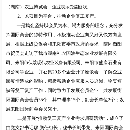
（湖南）农业博览会
，企业表示受益匪浅。
2、以项目为平台，推动企业
复工复产
。
一是
我会坚持以会员为本、竭力服务的理念，充分发
挥国际商会的独特作用，积极推动企业向又好又快方向发
展。根据上级贸促会和耒阳市委市政府的要求，陪同衡阳
市贸促会走访了我市
湖南神农国油生态农业发展有限公
司
、
耒阳市伏羲现代农业装备有限公司、
耒阳市盛唐石业有
限公司等
企业，并召集
20多个企业开了座谈会，了解企业
因疫情造成的影响，积极帮助企业克服人员返岗、物资短
缺等复工复产工作，同时致力于发展会员企业，共发展衡
阳国际商会会员55个，其中理事15个，副会长单位2个；发
展耒阳国际商会会员50个。
二是
开展
“推动复工复产企业需求调研活动”
，成立了
由党支部书记廖
鹏任组长，秘书长刘带龙、耒阳国际商会