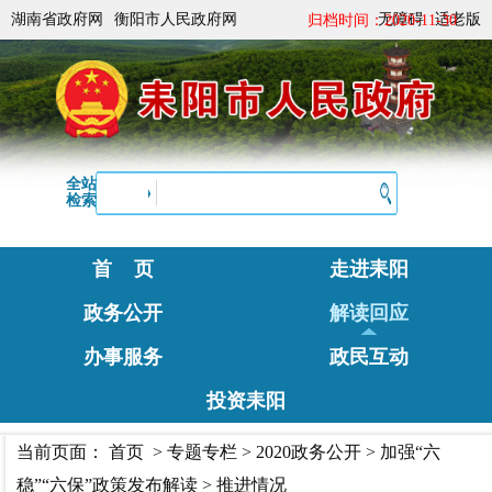
湖南省政府网
衡阳市人民政府网
无障碍
适老版
归档时间：2020-11-30
全站
检索
首 页
走进耒阳
政务公开
解读回应
办事服务
政民互动
投资耒阳
当前页面：
首页
>
专题专栏
>
2020政务公开
>
加强“六
稳”“六保”政策发布解读
>
推进情况