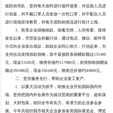
巡防劝导队，坚持每天按时进行循环巡查，对逗留人员进
行劝返，对不戴口罩人员发放一次性口罩，对不配合人员
进行现场宣传教育，对每天巡防的情况进行统计上报。
3、联系企业捐物捐款。
病毒无情，人间有爱。疫情
发生以来，市贸促会积极行动，通过电话、微信、邮件等
方式向企业发出倡议，鼓励企业同心协力，行动起来，为
支持抗击疫情捐款捐物，其中直接联系捐赠款额达
155300
元，现金53320元，物资价值约117980元；友情协助捐赠金
额达391980元，现金336180元，物资总价值约45800元。
二、
坚持服务先行，
帮助企业复工复产。
1、以重大活动为抓手，助推企业开拓国际国内市
场。
坚持把国内外会展作为搞活贸易的重要平台，超前谋
划、大胆包装，组织全市有实力、有潜力的企业参会参
展。今年共组织我市相关企业参加各类国际展览会、博览