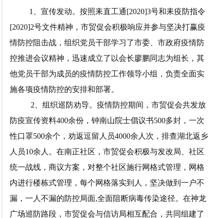
1、宣传发动。
按照耒直工通
[2020]3号和耒疫防指令
[2020]2号文件精神，市贸促会积极响应并参与坚决打赢疫
情防控阻击战，组织党员干部学习了市委、市政府疫情防
控推进会议精神，迅速成立了以会长廖鹏同志为组长，其
他党员干部为成员的疫情防控工作领导小组，负责全面实
施各项疫情防控的安排和部署。
2、组织巡防劝导。
疫情防控期间，市贸促会共发放
防疫宣传资料
400余份，钟南山院士倡议书500多封，一次
性口罩500余个，劝返逗留人员4000余人次，排查湖北返乡
人员10余人。在南正社区，市贸促会积极与发改局、社区
统一战线，商议方案，对整个社区施行网格式管理，网格
内进行楼栋式管理，每个网格落实到人，坚决做到一户不
漏，一人不漏的防控局面,全面阻断病毒传染途径。在神龙
广场巡防路段，市贸促会与信访局相互配合，共同组建了